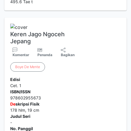
495.6 Tae t
Keren Jago Ngoceh
Jepang
Komentar
Penanda
Bagikan
Boye
De
Mente
Edisi
Cet. 1
ISBN/ISSN
978602955673
De
skripsi Fisik
178 hlm, 19 cm
Judul Seri
-
No. Panggil