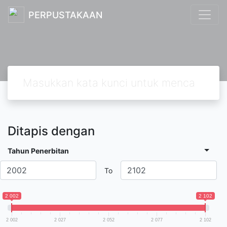
PERPUSTAKAAN
Ditapis dengan
Tahun Penerbitan
To
2 002
2 102
2 002
2 027
2 052
2 077
2 102